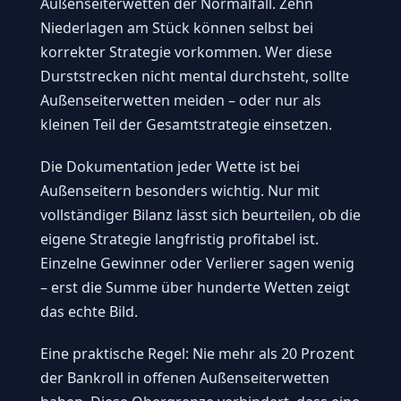
Außenseiterwetten der Normalfall. Zehn
Niederlagen am Stück können selbst bei
korrekter Strategie vorkommen. Wer diese
Durststrecken nicht mental durchsteht, sollte
Außenseiterwetten meiden – oder nur als
kleinen Teil der Gesamtstrategie einsetzen.
Die Dokumentation jeder Wette ist bei
Außenseitern besonders wichtig. Nur mit
vollständiger Bilanz lässt sich beurteilen, ob die
eigene Strategie langfristig profitabel ist.
Einzelne Gewinner oder Verlierer sagen wenig
– erst die Summe über hunderte Wetten zeigt
das echte Bild.
Eine praktische Regel: Nie mehr als 20 Prozent
der Bankroll in offenen Außenseiterwetten