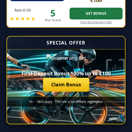
5
Rate it! (0)
GET BONUS
★★★★★
Our Score
Visit Boomerang Bet
SPECIAL OFFER
First Deposit Bonus 100% up to €100
Claim Bonus
18+ · T&Cs apply · This site is an affiliate aggregator.