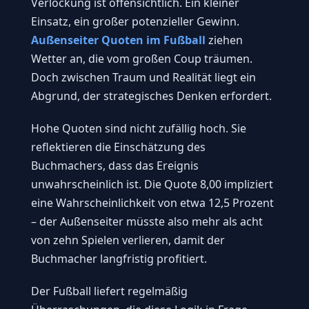
Verlockung ist offensichtlich. Ein kleiner
Einsatz, ein großer potenzieller Gewinn.
Außenseiter Quoten im Fußball
ziehen
Wetter an, die vom großen Coup träumen.
Doch zwischen Traum und Realität liegt ein
Abgrund, der strategisches Denken erfordert.
Hohe Quoten sind nicht zufällig hoch. Sie
reflektieren die Einschätzung des
Buchmachers, dass das Ereignis
unwahrscheinlich ist. Die Quote 8,00 impliziert
eine Wahrscheinlichkeit von etwa 12,5 Prozent
– der Außenseiter müsste also mehr als acht
von zehn Spielen verlieren, damit der
Buchmacher langfristig profitiert.
Der Fußball liefert regelmäßig