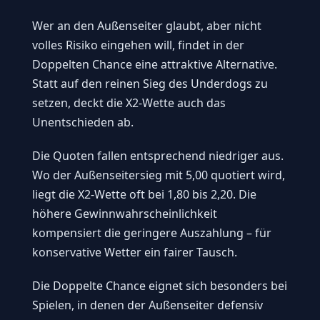
Wer an den Außenseiter glaubt, aber nicht
volles Risiko eingehen will, findet in der
Doppelten Chance eine attraktive Alternative.
Statt auf den reinen Sieg des Underdogs zu
setzen, deckt die X2-Wette auch das
Unentschieden ab.
Die Quoten fallen entsprechend niedriger aus.
Wo der Außenseitersieg mit 5,00 quotiert wird,
liegt die X2-Wette oft bei 1,80 bis 2,20. Die
höhere Gewinnwahrscheinlichkeit
kompensiert die geringere Auszahlung – für
konservative Wetter ein fairer Tausch.
Die Doppelte Chance eignet sich besonders bei
Spielen, in denen der Außenseiter defensiv