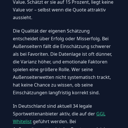
Value. Schätzt er sie auf 15 Prozent, liegt keine
Value vor – selbst wenn die Quote attraktiv
aussieht.
Die Qualität der eigenen Schätzung
entscheidet über Erfolg oder Misserfolg. Bei
Außenseitern fällt die Einschätzung schwerer
als bei Favoriten. Die Datenlage ist oft dünner,
die Varianz höher, und emotionale Faktoren
spielen eine größere Rolle. Wer seine
Außenseiterwetten nicht systematisch trackt,
hat keine Chance zu wissen, ob seine
Einschätzungen langfristig korrekt sind.
In Deutschland sind aktuell 34 legale
Sportwettenanbieter aktiv, die auf der
GGL
Whitelist
geführt werden. Bei