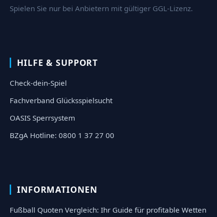
Spielen Sie nur bei Anbietern mit gültiger GGL-Lizenz.
HILFE & SUPPORT
Check-dein-Spiel
Fachverband Glücksspielsucht
OASIS Sperrsystem
BZgA Hotline: 0800 1 37 27 00
INFORMATIONEN
Fußball Quoten Vergleich: Ihr Guide für profitable Wetten