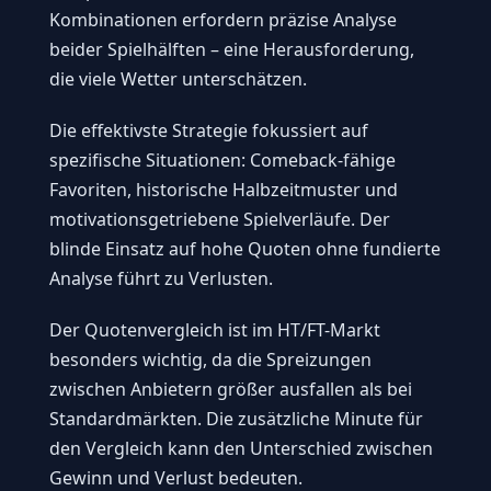
Kombinationen erfordern präzise Analyse
beider Spielhälften – eine Herausforderung,
die viele Wetter unterschätzen.
Die effektivste Strategie fokussiert auf
spezifische Situationen: Comeback-fähige
Favoriten, historische Halbzeitmuster und
motivationsgetriebene Spielverläufe. Der
blinde Einsatz auf hohe Quoten ohne fundierte
Analyse führt zu Verlusten.
Der Quotenvergleich ist im HT/FT-Markt
besonders wichtig, da die Spreizungen
zwischen Anbietern größer ausfallen als bei
Standardmärkten. Die zusätzliche Minute für
den Vergleich kann den Unterschied zwischen
Gewinn und Verlust bedeuten.