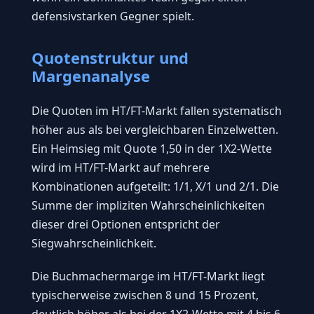
defensivstarken Gegner spielt.
Quotenstruktur und
Margenanalyse
Die Quoten im HT/FT-Markt fallen systematisch
höher aus als bei vergleichbaren Einzelwetten.
Ein Heimsieg mit Quote 1,50 in der 1X2-Wette
wird im HT/FT-Markt auf mehrere
Kombinationen aufgeteilt: 1/1, X/1 und 2/1. Die
Summe der impliziten Wahrscheinlichkeiten
dieser drei Optionen entspricht der
Siegwahrscheinlichkeit.
Die Buchmachermarge im HT/FT-Markt liegt
typischerweise zwischen 8 und 15 Prozent,