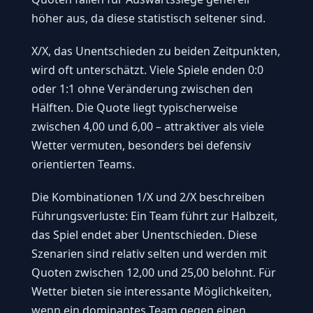
höher aus, da diese statistisch seltener sind.
X/X, das Unentschieden zu beiden Zeitpunkten,
wird oft unterschätzt. Viele Spiele enden 0:0
oder 1:1 ohne Veränderung zwischen den
Hälften. Die Quote liegt typischerweise
zwischen 4,00 und 6,00 – attraktiver als viele
Wetter vermuten, besonders bei defensiv
orientierten Teams.
Die Kombinationen 1/X und 2/X beschreiben
Führungsverluste: Ein Team führt zur Halbzeit,
das Spiel endet aber Unentschieden. Diese
Szenarien sind relativ selten und werden mit
Quoten zwischen 12,00 und 25,00 belohnt. Für
Wetter bieten sie interessante Möglichkeiten,
wenn ein dominantes Team gegen einen