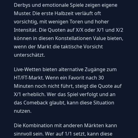
Derbys und emotionale Spiele zeigen eigene
Muster. Die erste Halbzeit verläuft oft
vorsichtig, mit wenigen Toren und hoher
Intensität. Die Quoten auf X/X oder X/1 und X/2
können in diesen Konstellationen Value bieten,
wenn der Markt die taktische Vorsicht
unterschätzt.
Live-Wetten bieten alternative Zugänge zum
HT/FT-Markt. Wenn ein Favorit nach 30
Minuten noch nicht führt, steigt die Quote auf
X/1 erheblich. Wer das Spiel verfolgt und an
das Comeback glaubt, kann diese Situation
nutzen.
Die Kombination mit anderen Märkten kann
sinnvoll sein. Wer auf 1/1 setzt, kann diese