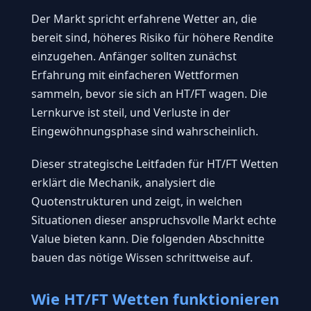
Der Markt spricht erfahrene Wetter an, die
bereit sind, höheres Risiko für höhere Rendite
einzugehen. Anfänger sollten zunächst
Erfahrung mit einfacheren Wettformen
sammeln, bevor sie sich an HT/FT wagen. Die
Lernkurve ist steil, und Verluste in der
Eingewöhnungsphase sind wahrscheinlich.
Dieser strategische Leitfaden für HT/FT Wetten
erklärt die Mechanik, analysiert die
Quotenstrukturen und zeigt, in welchen
Situationen dieser anspruchsvolle Markt echte
Value bieten kann. Die folgenden Abschnitte
bauen das nötige Wissen schrittweise auf.
Wie HT/FT Wetten funktionieren