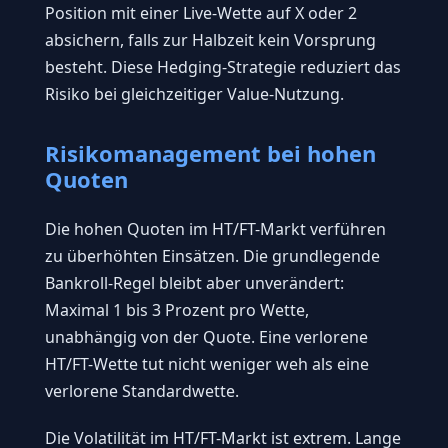
Position mit einer Live-Wette auf X oder 2
absichern, falls zur Halbzeit kein Vorsprung
besteht. Diese Hedging-Strategie reduziert das
Risiko bei gleichzeitiger Value-Nutzung.
Risikomanagement bei hohen
Quoten
Die hohen Quoten im HT/FT-Markt verführen
zu überhöhten Einsätzen. Die grundlegende
Bankroll-Regel bleibt aber unverändert:
Maximal 1 bis 3 Prozent pro Wette,
unabhängig von der Quote. Eine verlorene
HT/FT-Wette tut nicht weniger weh als eine
verlorene Standardwette.
Die Volatilität im HT/FT-Markt ist extrem. Lange