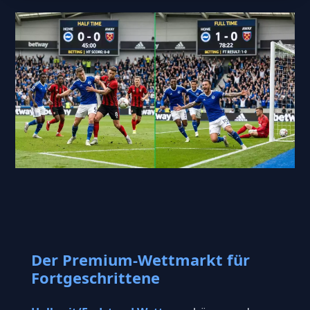
Der Premium-Wettmarkt für
Fortgeschrittene