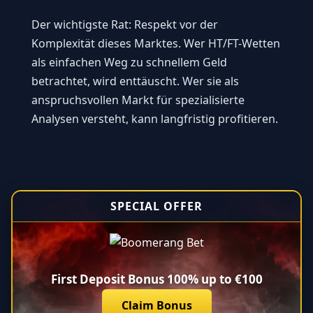
Der wichtigste Rat: Respekt vor der
Komplexität dieses Marktes. Wer HT/FT-Wetten
als einfachen Weg zu schnellem Geld
betrachtet, wird enttäuscht. Wer sie als
anspruchsvollen Markt für spezialisierte
Analysen versteht, kann langfristig profitieren.
SPECIAL OFFER
First Deposit Bonus 100% up to €100
Claim Bonus