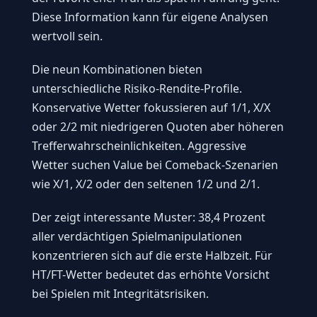
Diese Information kann für eigene Analysen
wertvoll sein.
Die neun Kombinationen bieten
unterschiedliche Risiko-Rendite-Profile.
Konservative Wetter fokussieren auf 1/1, X/X
oder 2/2 mit niedrigeren Quoten aber höheren
Trefferwahrscheinlichkeiten. Aggressive
Wetter suchen Value bei Comeback-Szenarien
wie X/1, X/2 oder den seltenen 1/2 und 2/1.
Der zeigt interessante Muster: 38,4 Prozent
aller verdächtigen Spielmanipulationen
konzentrieren sich auf die erste Halbzeit. Für
HT/FT-Wetter bedeutet das erhöhte Vorsicht
bei Spielen mit Integritätsrisiken.