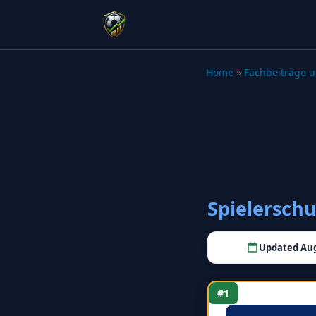
Home
»
Fachbeiträge u
Spielerschu
Updated Aug
#1