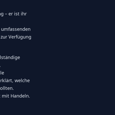
 – er ist ihr
se umfassenden
 zur Verfügung
lständige
,
le
rklärt, welche
ollten.
t mit Handeln.