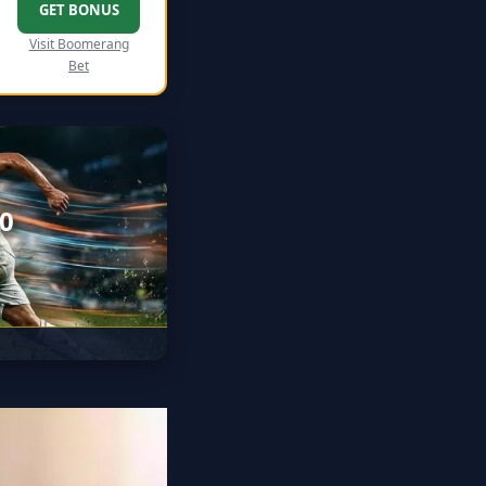
GET BONUS
Visit Boomerang
Bet
00