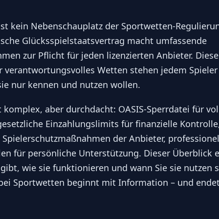
ist kein Nebenschauplatz der Sportwetten-Regulierung
tsche Glücksspielstaatsvertrag macht umfassende
en zur Pflicht für jeden lizenzierten Anbieter. Die
r verantwortungsvolles Wetten stehen jedem Spieler
sie nur kennen und nutzen wollen.
t komplex, aber durchdacht: OASIS-Sperrdatei für vol
esetzliche Einzahlungslimits für finanzielle Kontrolle
e Spielerschutzmaßnahmen der Anbieter, professionel
en für persönliche Unterstützung. Dieser Überblick e
ibt, wie sie funktionieren und wann Sie sie nutzen s
 bei Sportwetten beginnt mit Information – und ende