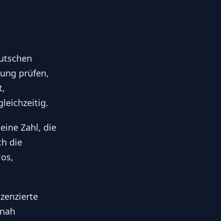
eutschen
tung prüfen,
t,
leichzeitig.
eine Zahl, die
ch die
los,
zenzierte
tnah